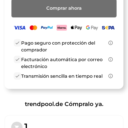
Comprar ahora
check
Pago seguro con protección del
info_outline
comprador
check
Facturación automática por correo
info_outline
electrónico
check
Transmisión sencilla en tiempo real
info_outline
trendpool.de Cómpralo ya.
1.
shopping_cart